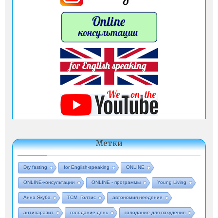
Метки
Dry fasting
for English-speaking
ONLINE
ONLINE-консультации
ONLINE - программы
Young Living
Анна Якуба
ТСМ Голтис
автономия неедение
антипаразит
голодание день
голодание для похудения