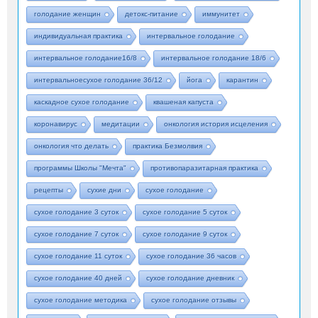
голодание женщин
детокс-питание
иммунитет
индивидуальная практика
интервальное голодание
интервальное голодание16/8
интервальное голодание 18/6
интервальноесухое голодание 36/12
йога
карантин
каскадное сухое голодание
квашеная капуста
коронавирус
медитации
онкология история исцеления
онкология что делать
практика Безмолвия
программы Школы "Мечта"
противопаразитарная практика
рецепты
сухие дни
сухое голодание
сухое голодание 3 суток
сухое голодание 5 суток
сухое голодание 7 суток
сухое голодание 9 суток
сухое голодание 11 суток
сухое голодание 36 часов
сухое голодание 40 дней
сухое голодание дневник
сухое голодание методика
сухое голодание отзывы