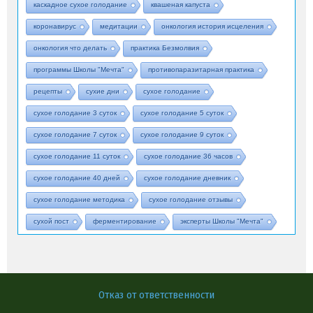
каскадное сухое голодание
квашеная капуста
коронавирус
медитации
онкология история исцеления
онкология что делать
практика Безмолвия
программы Школы "Мечта"
противопаразитарная практика
рецепты
сухие дни
сухое голодание
сухое голодание 3 суток
сухое голодание 5 суток
сухое голодание 7 суток
сухое голодание 9 суток
сухое голодание 11 суток
сухое голодание 36 часов
сухое голодание 40 дней
сухое голодание дневник
сухое голодание методика
сухое голодание отзывы
сухой пост
ферментирование
эксперты Школы "Мечта"
Отказ от ответственности