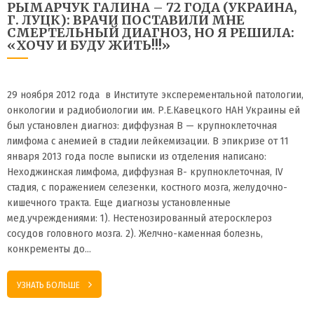
РЫМАРЧУК ГАЛИНА – 72 ГОДА (УКРАИНА,
Г. ЛУЦК): ВРАЧИ ПОСТАВИЛИ МНЕ
СМЕРТЕЛЬНЫЙ ДИАГНОЗ, НО Я РЕШИЛА:
«ХОЧУ И БУДУ ЖИТЬ!!!»
29 ноября 2012 года в Институте эксперементальной патологии,
онкологии и радиобиологии им. Р.Е.Кавецкого НАН Украины ей
был установлен диагноз: диффузная В — крупноклеточная
лимфома с анемией в стадии лейкемизации. В эпикризе от 11
января 2013 года после выписки из отделения написано:
Неходжинская лимфома, диффузная В- крупноклеточная, IV
стадия, с поражением селезенки, костного мозга, желудочно-
кишечного тракта. Еще диагнозы установленные
мед.учреждениями: 1). Нестенозированный атеросклероз
сосудов головного мозга. 2). Желчно-каменная болезнь,
конкременты до…
УЗНАТЬ БОЛЬШЕ