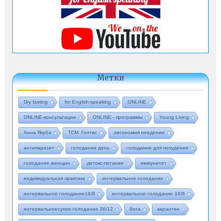
Метки
Dry fasting
for English-speaking
ONLINE
ONLINE-консультации
ONLINE - программы
Young Living
Анна Якуба
ТСМ Голтис
автономия неедение
антипаразит
голодание день
голодание для похудения
голодание женщин
детокс-питание
иммунитет
индивидуальная практика
интервальное голодание
интервальное голодание16/8
интервальное голодание 18/6
интервальноесухое голодание 36/12
йога
карантин