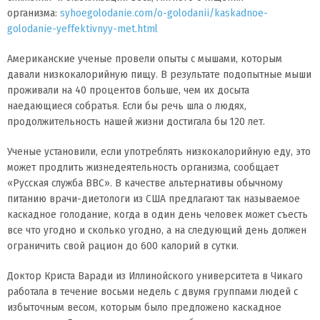
организма:
syhoegolodanie.com/o-golodanii/kaskadnoe-
golodanie-yeffektivnyy-met.html
Американские ученые провели опыты с мышами, которым
давали низкокалорийную пищу. В результате подопытные мыши
проживали на 40 процентов больше, чем их досыта
наедающиеся собратья. Если бы речь шла о людях,
продолжительность нашей жизни достигала бы 120 лет.
Ученые установили, если употреблять низкокалорийную еду, это
может продлить жизнедеятельность организма, сообщает
«Русская служба ВВС». В качестве альтернативы обычному
питанию врачи-диетологи из США предлагают так называемое
каскадное голодание, когда в один день человек может съесть
все что угодно и сколько угодно, а на следующий день должен
ограничить свой рацион до 600 калорий в сутки.
Доктор Криста Варади из Иллинойского университета в Чикаго
работала в течение восьми недель с двумя группами людей с
избыточным весом, которым было предложено каскадное