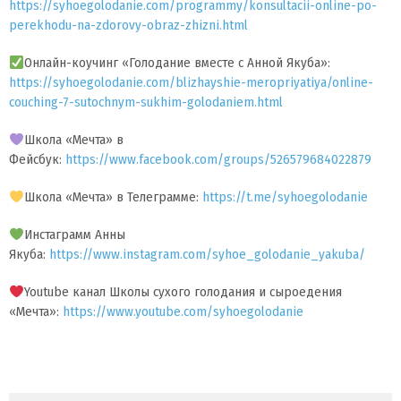
https://syhoegolodanie.com/programmy/konsultacii-online-po-
perekhodu-na-zdorovy-obraz-zhizni.html
Онлайн-коучинг «Голодание вместе с Анной Якуба»:
https://syhoegolodanie.com/blizhayshie-meropriyatiya/online-
couching-7-sutochnym-sukhim-golodaniem.html
Школа «Мечта» в
Фейсбук:
https://www.facebook.com/groups/526579684022879
Школа «Мечта» в Телеграмме:
https://t.me/syhoegolodanie
Инстаграмм Анны
Якуба:
https://www.instagram.com/syhoe_golodanie_yakuba/
Youtube канал Школы сухого голодания и сыроедения
«Мечта»:
https://www.youtube.com/syhoegolodanie