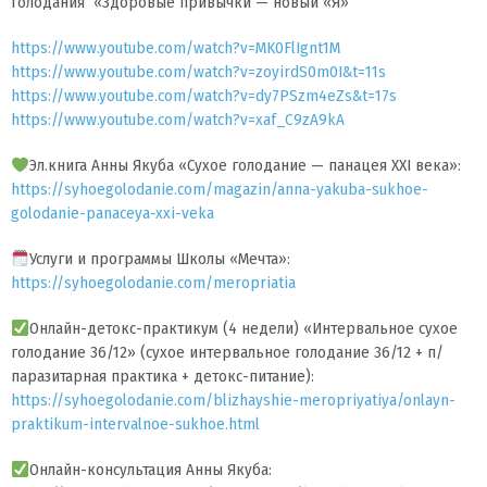
голодания «Здоровые привычки — новый «Я»
https://www.youtube.com/watch?v=MK0FlIgnt1M
https://www.youtube.com/watch?v=zoyirdS0m0I&t=11s
https://www.youtube.com/watch?v=dy7PSzm4eZs&t=17s
https://www.youtube.com/watch?v=xaf_C9zA9kA
Эл.книга Анны Якуба «Сухое голодание — панацея XXI века»:
https://syhoegolodanie.com/magazin/anna-yakuba-sukhoe-
golodanie-panaceya-xxi-veka
Услуги и программы Школы «Мечта»:
https://syhoegolodanie.com/meropriatia
Онлайн-детокс-практикум (4 недели) «Интервальное сухое
голодание 36/12» (сухое интервальное голодание 36/12 + п/
паразитарная практика + детокс-питание):
https://syhoegolodanie.com/blizhayshie-meropriyatiya/onlayn-
praktikum-intervalnoe-sukhoe.html
Онлайн-консультация Анны Якуба: