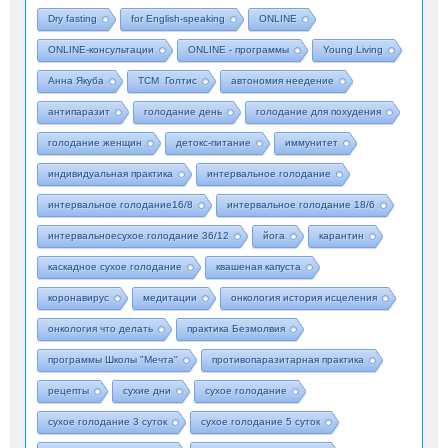
Dry fasting
for English-speaking
ONLINE
ONLINE-консультации
ONLINE - программы
Young Living
Анна Якуба
ТСМ Голтис
автономия неедение
антипаразит
голодание день
голодание для похудения
голодание женщин
детокс-питание
иммунитет
индивидуальная практика
интервальное голодание
интервальное голодание16/8
интервальное голодание 18/6
интервальноесухое голодание 36/12
йога
карантин
каскадное сухое голодание
квашеная капуста
коронавирус
медитации
онкология история исцеления
онкология что делать
практика Безмолвия
программы Школы "Мечта"
противопаразитарная практика
рецепты
сухие дни
сухое голодание
сухое голодание 3 суток
сухое голодание 5 суток