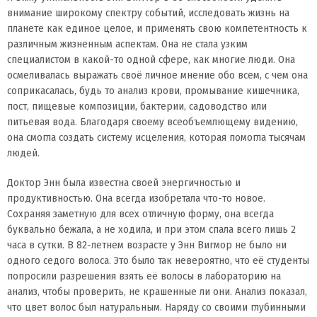
внимание широкому спектру событий, исследовать жизнь на
планете как единое целое, и применять свою компетентность к
различным жизненным аспектам. Она не стала узким
специалистом в какой-то одной сфере, как многие люди. Она
осмеливалась выражать своё личное мнение обо всем, с чем она
соприкасалась, будь то анализ крови, промывание кишечника,
пост, пищевые композиции, бактерии, садоводство или
питьевая вода. Благодаря своему всеобъемлющему видению,
она смогла создать систему исцеления, которая помогла тысячам
людей.
Доктор Энн была известна своей энергичностью и
продуктивностью. Она всегда изобретала что-то новое.
Сохраняя заметную для всех отличную форму, она всегда
буквально бежала, а не ходила, и при этом спала всего лишь 2
часа в сутки. В 82-летнем возрасте у Энн Вигмор не было ни
одного седого волоса. Это было так невероятно, что её студенты
попросили разрешения взять её волосы в лабораторию на
анализ, чтобы проверить, не крашенные ли они. Анализ показал,
что цвет волос был натуральным. Наряду со своими глубинными