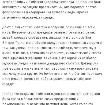
исследованиями в области здоровья человека, доктор Энн была
активисткой по защите прав животных, она боролась против
фторирования и хлорирования питьевой воды, против
загрязнения окружающей среды.
Доктор Энн хорошо известна и получила признание во всем
мире. Во время своих поездок в разные страны, я встречаю
людей, которые спрашивают, слыхала ли я о докторе Энн
Вигмор. После этого обычно следует проникновенная история о
том, как учение доктора Энн спасло ещё одну человеческую
жизнь. Я не знаю, возможно ли сосчитать, сколько жизней спасла
эта выдающаяся женщина. Сама она была одной из наиболее
здоровых людей на планете двадцатого столетия. Доктор Энн
претворяла в жизнь все, о чем говорила, и сама практиковала
все, чему учила других. Но более всего те, кто был лично знаком
с Энн Вигмор, помнят её доброжелательность и любящее
сердце.
Последние открытия в области науки доказали, что доктор Энн
была права в большинстве своих предсказаний и
рекомендаций. Я верю, что наступит день, когда студенты