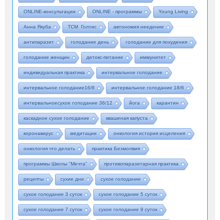
ONLINE-консультации
ONLINE - программы
Young Living
Анна Якуба
ТСМ Голтис
автономия неедение
антипаразит
голодание день
голодание для похудения
голодание женщин
детокс-питание
иммунитет
индивидуальная практика
интервальное голодание
интервальное голодание16/8
интервальное голодание 18/6
интервальноесухое голодание 36/12
йога
карантин
каскадное сухое голодание
квашеная капуста
коронавирус
медитации
онкология история исцеления
онкология что делать
практика Безмолвия
программы Школы "Мечта"
противопаразитарная практика
рецепты
сухие дни
сухое голодание
сухое голодание 3 суток
сухое голодание 5 суток
сухое голодание 7 суток
сухое голодание 9 суток