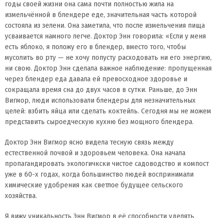
годы своей жизни она сама почти полностью жила на
измельчённой в блендере еде, значительная часть которой
состояла из зелени. Она заметила, что после измельчения пища
усваивается намного легче. Доктор Энн говорила: «Если у меня
есть яблоко, я положу его в блендер, вместо того, чтобы
мусолить во рту — не хочу попусту расходовать ни его энергию,
ни свою. Доктор Энн сделала важное наблюдение: пропущенная
через блендер еда давала ей превосходное здоровье и
сокращала время сна до двух часов в сутки. Раньше, до Энн
Вигмор, люди использовали блендеры для незначительных
целей: взбить яйца или сделать коктейль. Сегодня мы не можем
представить сыроедческую кухню без мощного блендера.
Доктор Энн Вигмор ясно видела тесную связь между
естественной почвой и здоровьем человека. Она начала
пропагандировать экологичкски чистое садоводство и компост
уже в 60-х годах, когда большинство людей воспринимали
химические удобрения как светлое будущее сельского
хозяйства.
Я вижу уникальность Энн Вигмор в её способности уделять