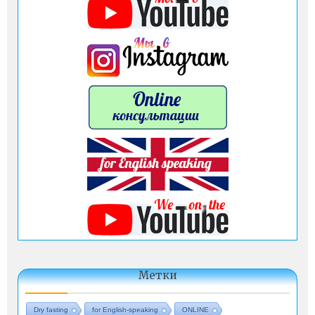
Метки
Dry fasting
for English-speaking
ONLINE