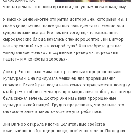
соковыжималку,
чтобы сделать этот эликсир жизни доступным всем и каждому.
Я высоко ценю многие открытия доктора Энн, которыми мы, в
своё удовольствие, повседневно пользуемся так, словно они
существовали всегда. Кто помнит сегодня, что изысканные
сыроедческие блюда начались с таких рецептов Энн Вигмор,
как «ореховый сыр » и «сырой суп»? Она изобрела для нас
«миндальное молоко» и «сушёные крекеры», «ореховый
паштет» и » конфеты здоровья».
Доктор Энн познакомила нас с различными пророщенными
культурами. Она придумала мешочек для проращивания
спраутов. Всякий раз, когда наша семья отправляется в поездку,
мы берём с собой семена для проращивания, чтобы у нас всегда
была свежая зелень. Доктор Энн называла пророщенные
культуры живой пищей. Трудно представить, что раньше это
словосочетание в таком смысле не употреблялось.
Энн Вигмор открыла многие целительные свойства
измельчённой в блендере пищи, особенно зелени. Последние