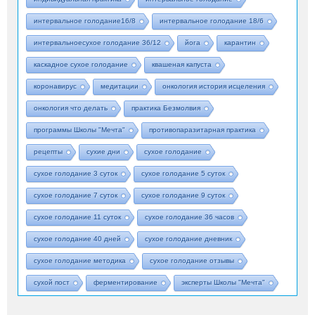
интервальное голодание16/8
интервальное голодание 18/6
интервальноесухое голодание 36/12
йога
карантин
каскадное сухое голодание
квашеная капуста
коронавирус
медитации
онкология история исцеления
онкология что делать
практика Безмолвия
программы Школы "Мечта"
противопаразитарная практика
рецепты
сухие дни
сухое голодание
сухое голодание 3 суток
сухое голодание 5 суток
сухое голодание 7 суток
сухое голодание 9 суток
сухое голодание 11 суток
сухое голодание 36 часов
сухое голодание 40 дней
сухое голодание дневник
сухое голодание методика
сухое голодание отзывы
сухой пост
ферментирование
эксперты Школы "Мечта"