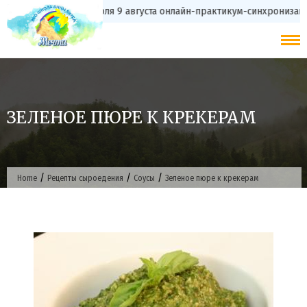
Skip
с 20 июля 9 августа онлайн-практикум-синхронизаци
to
content
ЗЕЛЕНОЕ ПЮРЕ К КРЕКЕРАМ
/
/
/
Home
Рецепты сыроедения
Соусы
Зеленое пюре к крекерам