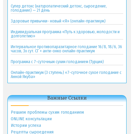
Супер детокс (натуропатический детокс, сыроедение,
голодание) — 21 день
Здоровые привычки- новый «Я» (онлайн-практикум)
Индивидуальная программа «Путь к здоровью, молодости и
долголетию»
Интервальное противопаразитарное голодание 16/8, 18/6, 36
часов, 3х сут. СГ + анти-онко онлайн-практикум
Программа с 7-суточным сухим голоданием (Турция)
Онлайн-практикум (3 ступень) «7-суточное сухое голодание с
Анной Якуба»
Важные Ссылки
Решаем проблемы сухим голоданием
ONLINE консультации
Истории успеха
Рецепты сыроедения