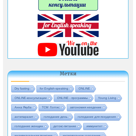
Метки
Dry fasting
for English-speaking
ONLINE
ONLINE-консультации
ONLINE - программы
Young Living
Анна Якуба
ТСМ Голтис
автономия неедение
антипаразит
голодание день
голодание для похудения
голодание женщин
детокс-питание
иммунитет
индивидуальная практика
интервальное голодание