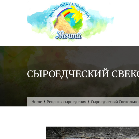
Skip
to
content
СЫРОЕДЧЕСКИЙ СВЕК
/
/
Home
Рецепты сыроедения
Сыроедческий Свекольно