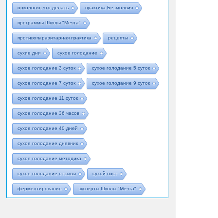
онкология что делать
практика Безмолвия
программы Школы "Мечта"
противопаразитарная практика
рецепты
сухие дни
сухое голодание
сухое голодание 3 суток
сухое голодание 5 суток
сухое голодание 7 суток
сухое голодание 9 суток
сухое голодание 11 суток
сухое голодание 36 часов
сухое голодание 40 дней
сухое голодание дневник
сухое голодание методика
сухое голодание отзывы
сухой пост
ферментирование
эксперты Школы "Мечта"