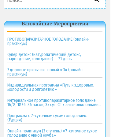
Ближайшие Мероприятия
ПРОТИВОПАРАЗИТАРНОЕ ГОЛОДАНИЕ (онлайн-
практикум)
Супер детокс (натуропатический детокс,
сыроедение, голодание) — 21 день
Здоровые привычки- новый «Я» (онлайн-
практикум)
Индивидуальная программа «Путь к здоровью,
молодости и долголетию»
Интервальное противопаразитарное голодание
16/8, 18/6, 36 часов, 3х сут. СГ + анти-онко онлайн-
практикум
Программа с 7-суточным сухим голоданием
(Турция)
Онлайн-практикум (3 ступень) «7-суточное сухое
голодание с Анной Якуба»