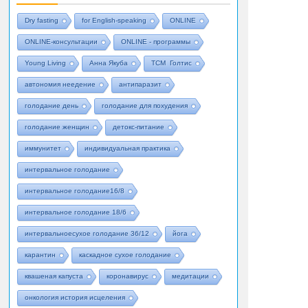
Dry fasting
for English-speaking
ONLINE
ONLINE-консультации
ONLINE - программы
Young Living
Анна Якуба
ТСМ Голтис
автономия неедение
антипаразит
голодание день
голодание для похудения
голодание женщин
детокс-питание
иммунитет
индивидуальная практика
интервальное голодание
интервальное голодание16/8
интервальное голодание 18/6
интервальноесухое голодание 36/12
йога
карантин
каскадное сухое голодание
квашеная капуста
коронавирус
медитации
онкология история исцеления