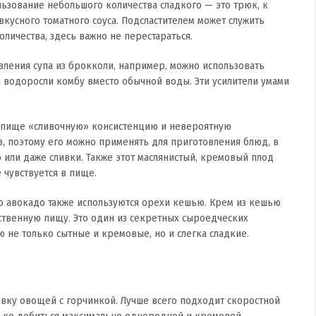
ьзование небольшого количества сладкого — это трюк, к
кусного томатного соуса. Подсластителем может служить
оличества, здесь важно не перестараться.
вления супа из брокколи, например, можно использовать
 водоросли комбу вместо обычной воды. Эти усилители умами
 пище «сливочную» консистенцию и невероятную
, поэтому его можно применять для приготовления блюд, в
 или даже сливки. Также этот маслянистый, кремовый плод
 чувствуется в пище.
о авокадо также используются орехи кешью. Крем из кешью
твенную пищу. Это один из секретных сыроедческих
 не только сытные и кремовые, но и слегка сладкие.
вку овощей с горчинкой. Лучше всего подходит скоростной
лько добиться максимально однородной и кремовой