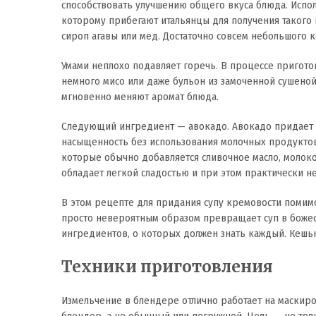
способствовать улучшению общего вкуса блюда. Испол
которому прибегают итальянцы для получения такого в
сироп агавы или мед. Достаточно совсем небольшого к
Умами неплохо подавляет горечь. В процессе пригото
немного мисо или даже бульон из замоченной сушеной
мгновенно меняют аромат блюда.
Следующий ингредиент — авокадо. Авокадо придает
насыщенность без использования молочных продуктов
которые обычно добавляется сливочное масло, молоко
обладает легкой сладостью и при этом практически не
В этом рецепте для придания супу кремовости помим
просто невероятным образом превращает суп в божес
ингредиентов, о которых должен знать каждый. Кешью
Техники приготовления
Измельчение в блендере отлично работает на маскиро
блендер, а не обычный или погружной. Цель — не то