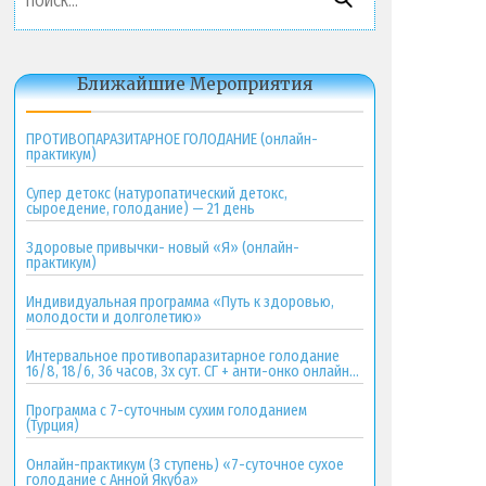
Ближайшие Мероприятия
ПРОТИВОПАРАЗИТАРНОЕ ГОЛОДАНИЕ (онлайн-
практикум)
Супер детокс (натуропатический детокс,
сыроедение, голодание) — 21 день
Здоровые привычки- новый «Я» (онлайн-
практикум)
Индивидуальная программа «Путь к здоровью,
молодости и долголетию»
Интервальное противопаразитарное голодание
16/8, 18/6, 36 часов, 3х сут. СГ + анти-онко онлайн-
практикум
Программа с 7-суточным сухим голоданием
(Турция)
Онлайн-практикум (3 ступень) «7-суточное сухое
голодание с Анной Якуба»