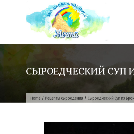
Skip
to
content
СЫРОЕДЧЕСКИЙ СУП И
/
/
Home
Рецепты сыроедения
Сыроедческий Суп из Бро