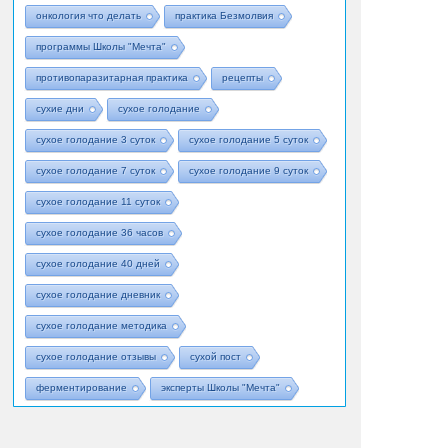
онкология что делать
практика Безмолвия
программы Школы "Мечта"
противопаразитарная практика
рецепты
сухие дни
сухое голодание
сухое голодание 3 суток
сухое голодание 5 суток
сухое голодание 7 суток
сухое голодание 9 суток
сухое голодание 11 суток
сухое голодание 36 часов
сухое голодание 40 дней
сухое голодание дневник
сухое голодание методика
сухое голодание отзывы
сухой пост
ферментирование
эксперты Школы "Мечта"