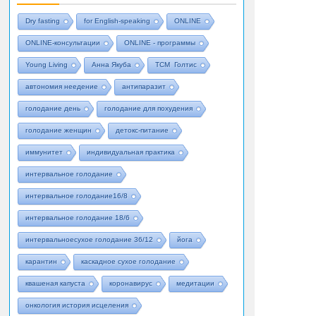
Dry fasting
for English-speaking
ONLINE
ONLINE-консультации
ONLINE - программы
Young Living
Анна Якуба
ТСМ Голтис
автономия неедение
антипаразит
голодание день
голодание для похудения
голодание женщин
детокс-питание
иммунитет
индивидуальная практика
интервальное голодание
интервальное голодание16/8
интервальное голодание 18/6
интервальноесухое голодание 36/12
йога
карантин
каскадное сухое голодание
квашеная капуста
коронавирус
медитации
онкология история исцеления