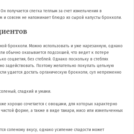
 Он получается слегка теплым за счет измельчения в
м и совсем не напоминает блюдо из сырой капусты брокколи.
диентов
ной брокколи. Можно использовать и уже нарезанную, однако
оли обычно оказывается подсохшей, что ведет к потере
ько соцветия, без стеблей. Однако поскольку в стеблях
жно задействовать. Поэтому желательно покупать цельную
если удается достать органическую брокколи, суп непременно
соленый, сладкий и умами.
кже хорошо сочетается с овощами, для которых характерно
чистой форме, а также в виде тамари, мисо или измельченных
ется соленому вкусу, однако усиление сладости может