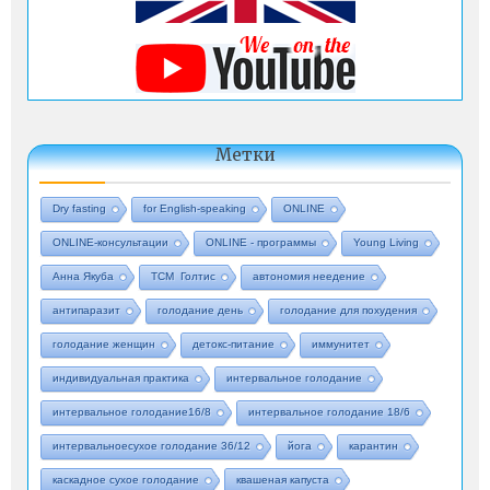
Метки
Dry fasting
for English-speaking
ONLINE
ONLINE-консультации
ONLINE - программы
Young Living
Анна Якуба
ТСМ Голтис
автономия неедение
антипаразит
голодание день
голодание для похудения
голодание женщин
детокс-питание
иммунитет
индивидуальная практика
интервальное голодание
интервальное голодание16/8
интервальное голодание 18/6
интервальноесухое голодание 36/12
йога
карантин
каскадное сухое голодание
квашеная капуста