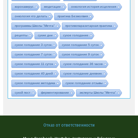
коронавирус
медитации
онкология история исцеления
онкология что делать
практика Безмолвия
программы Школы "Мечта"
противопаразитарная практика
рецепты
сухие дни
сухое голодание
сухое голодание 3 суток
сухое голодание 5 суток
сухое голодание 7 суток
сухое голодание 9 суток
сухое голодание 11 суток
сухое голодание 36 часов
сухое голодание 40 дней
сухое голодание дневник
сухое голодание методика
сухое голодание отзывы
сухой пост
ферментирование
эксперты Школы "Мечта"
Отказ от ответственности