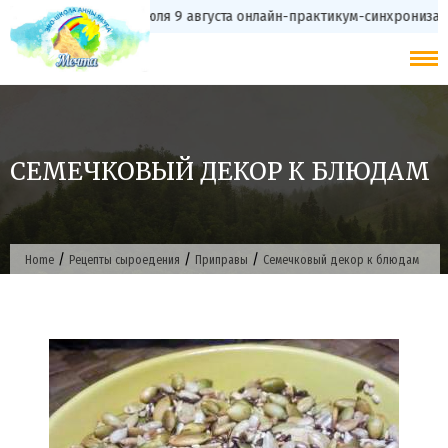
Skip
с 20 июля 9 августа онлайн-практикум-синхрониз
to
content
СЕМЕЧКОВЫЙ ДЕКОР К БЛЮДАМ
/
/
/
Home
Рецепты сыроедения
Приправы
Семечковый декор к блюдам