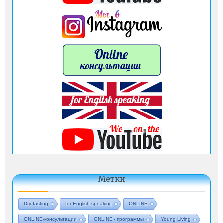
Метки
Dry fasting
for English-speaking
ONLINE
ONLINE-консультации
ONLINE - программы
Young Living