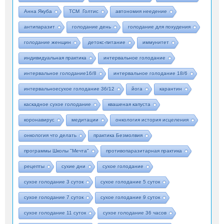
Анна Якуба
ТСМ Голтис
автономия неедение
антипаразит
голодание день
голодание для похудения
голодание женщин
детокс-питание
иммунитет
индивидуальная практика
интервальное голодание
интервальное голодание16/8
интервальное голодание 18/6
интервальноесухое голодание 36/12
йога
карантин
каскадное сухое голодание
квашеная капуста
коронавирус
медитации
онкология история исцеления
онкология что делать
практика Безмолвия
программы Школы "Мечта"
противопаразитарная практика
рецепты
сухие дни
сухое голодание
сухое голодание 3 суток
сухое голодание 5 суток
сухое голодание 7 суток
сухое голодание 9 суток
сухое голодание 11 суток
сухое голодание 36 часов