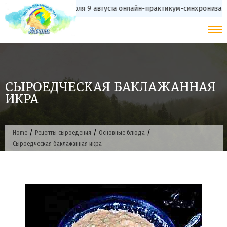
Skip
с 20 июля 9 августа онлайн-практикум-синхрониз
to
content
СЫРОЕДЧЕСКАЯ БАКЛАЖАННАЯ
ИКРА
/
/
/
Home
Рецепты сыроедения
Основные блюда
Сыроедческая баклажанная икра