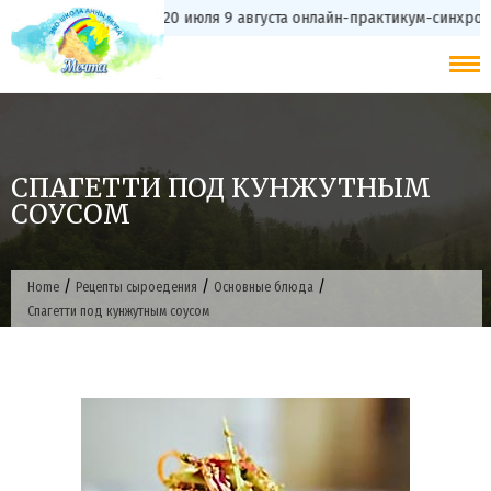
Skip
с 20 июля 9 августа онлайн-практикум-синхр
to
content
СПАГЕТТИ ПОД КУНЖУТНЫМ
СОУСОМ
/
/
/
Home
Рецепты сыроедения
Основные блюда
Спагетти под кунжутным соусом