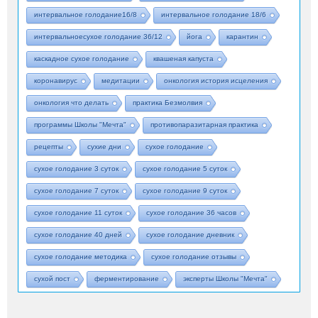
интервальное голодание16/8
интервальное голодание 18/6
интервальноесухое голодание 36/12
йога
карантин
каскадное сухое голодание
квашеная капуста
коронавирус
медитации
онкология история исцеления
онкология что делать
практика Безмолвия
программы Школы "Мечта"
противопаразитарная практика
рецепты
сухие дни
сухое голодание
сухое голодание 3 суток
сухое голодание 5 суток
сухое голодание 7 суток
сухое голодание 9 суток
сухое голодание 11 суток
сухое голодание 36 часов
сухое голодание 40 дней
сухое голодание дневник
сухое голодание методика
сухое голодание отзывы
сухой пост
ферментирование
эксперты Школы "Мечта"