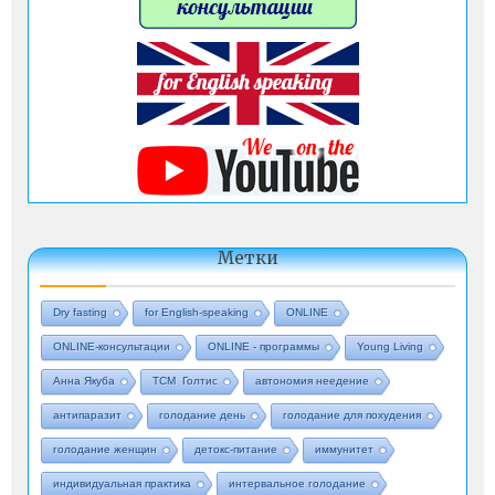
Метки
Dry fasting
for English-speaking
ONLINE
ONLINE-консультации
ONLINE - программы
Young Living
Анна Якуба
ТСМ Голтис
автономия неедение
антипаразит
голодание день
голодание для похудения
голодание женщин
детокс-питание
иммунитет
индивидуальная практика
интервальное голодание