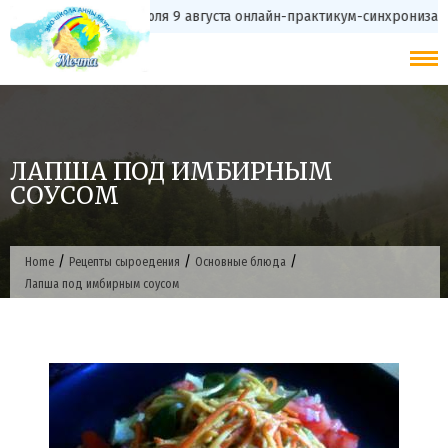
Skip
с 20 июля 9 августа онлайн-практикум-синхрониз
to
content
ЛАПША ПОД ИМБИРНЫМ
СОУСОМ
/
/
/
Home
Рецепты сыроедения
Основные блюда
Лапша под имбирным соусом