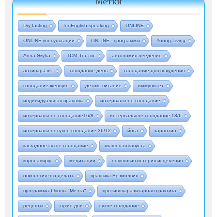
Метки
Dry fasting
for English-speaking
ONLINE
ONLINE-консультации
ONLINE - программы
Young Living
Анна Якуба
ТСМ Голтис
автономия неедение
антипаразит
голодание день
голодание для похудения
голодание женщин
детокс-питание
иммунитет
индивидуальная практика
интервальное голодание
интервальное голодание16/8
интервальное голодание 18/6
интервальноесухое голодание 36/12
йога
карантин
каскадное сухое голодание
квашеная капуста
коронавирус
медитации
онкология история исцеления
онкология что делать
практика Безмолвия
программы Школы "Мечта"
противопаразитарная практика
рецепты
сухие дни
сухое голодание