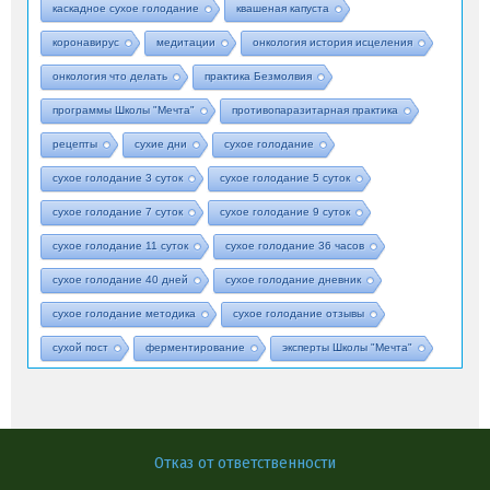
каскадное сухое голодание
квашеная капуста
коронавирус
медитации
онкология история исцеления
онкология что делать
практика Безмолвия
программы Школы "Мечта"
противопаразитарная практика
рецепты
сухие дни
сухое голодание
сухое голодание 3 суток
сухое голодание 5 суток
сухое голодание 7 суток
сухое голодание 9 суток
сухое голодание 11 суток
сухое голодание 36 часов
сухое голодание 40 дней
сухое голодание дневник
сухое голодание методика
сухое голодание отзывы
сухой пост
ферментирование
эксперты Школы "Мечта"
Отказ от ответственности