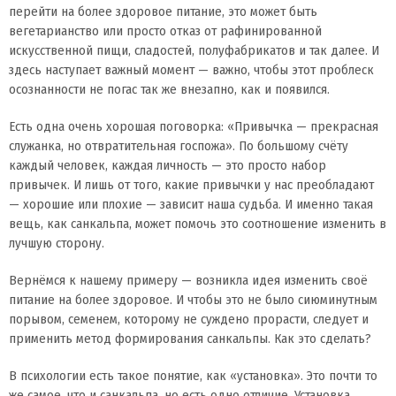
перейти на более здоровое питание, это может быть
вегетарианство или просто отказ от рафинированной
искусственной пищи, сладостей, полуфабрикатов и так далее. И
здесь наступает важный момент — важно, чтобы этот проблеск
осознанности не погас так же внезапно, как и появился.
Есть одна очень хорошая поговорка: «Привычка — прекрасная
служанка, но отвратительная госпожа». По большому счёту
каждый человек, каждая личность — это просто набор
привычек. И лишь от того, какие привычки у нас преобладают
— хорошие или плохие — зависит наша судьба. И именно такая
вещь, как санкальпа, может помочь это соотношение изменить в
лучшую сторону.
Вернёмся к нашему примеру — возникла идея изменить своё
питание на более здоровое. И чтобы это не было сиюминутным
порывом, семенем, которому не суждено прорасти, следует и
применить метод формирования санкальпы. Как это сделать?
В психологии есть такое понятие, как «установка». Это почти то
же самое, что и санкальпа, но есть одно отличие. Установка