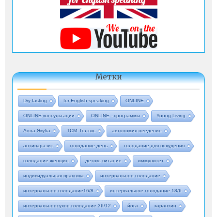
Метки
Dry fasting
for English-speaking
ONLINE
ONLINE-консультации
ONLINE - программы
Young Living
Анна Якуба
ТСМ Голтис
автономия неедение
антипаразит
голодание день
голодание для похудения
голодание женщин
детокс-питание
иммунитет
индивидуальная практика
интервальное голодание
интервальное голодание16/8
интервальное голодание 18/6
интервальноесухое голодание 36/12
йога
карантин