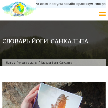
Skip
с 20 июля 9 августа онлайн-практикум-синхрон
to
content
СЛОВАРЬ ЙОГИ. САНКАЛЬПА
/
/
Home
Полезные статьи
Словарь йоги. Санкальпа