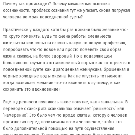
Почему так происходит? Почему мимолетная вспышка
осознанности, проблеск сознания тут же угасает, снова погружая
человека во мрак повседневной суеты?
Практически у каждого хотя бы раз в жизни было желание что-
то круто поменять. Будь то смена работы, смена места
жительства или попытка освоить какую-то новую профессию,
попробовать что-то новое или просто поменять свой образ
жизни, скажем, на более здоровый. Но в подавляющем
большинстве случаев этот мимолётный порыв как-то теряется в
повседневной суете как драгоценная жемчужина, брошенная в
чёрные холодные воды океана. Как не упустить тот момент,
когда возникает желание что-то изменить к лучшему, и как
сохранить это вдохновение?
Ещё в древности появилось такое понятие, как «санкальпа». В
переводе с санскрита «санкальпа» означает `решимость` или
`намерение`. Это было чем-то вроде клятвы, которую человек
произносил перед почитаемым всеми человеком, чтобы это
было дополнительной помощью на пути осуществления
запланированного. Также санкальпу принято было произносить