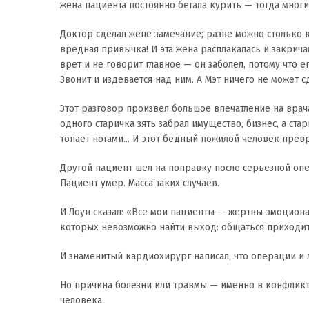
жена пациента постоянно бегала курить — тогда многи
Доктор сделал жене замечание; разве можно столько 
вредная привычка! И эта жена расплакалась и закричал
врет и не говорит главное — он заболел, потому что е
Звонит и издевается над ним. А Мэт ничего не может сд
Этот разговор произвел большое впечатление на врача.
одного старичка зять забрал имущество, бизнес, а стар
топает ногами… И этот бедный пожилой человек превр
Другой пациент шел на поправку после серьезной опе
Пациент умер. Масса таких случаев.
И Лоун сказал: «Все мои пациенты — жертвы эмоцион
которых невозможно найти выход: общаться приходит
И знаменитый кардиохирург написал, что операции и 
Но причина болезни или травмы — именно в конфликт
человека.