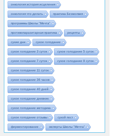
онкология история исцеления
онкология что делать
практика Безмолвия
программы Школы "Мечта"
противопаразитарная практика
рецепты
сухие дни
сухое голодание
сухое голодание 3 суток
сухое голодание 5 суток
сухое голодание 7 суток
сухое голодание 9 суток
сухое голодание 11 суток
сухое голодание 36 часов
сухое голодание 40 дней
сухое голодание дневник
сухое голодание методика
сухое голодание отзывы
сухой пост
ферментирование
эксперты Школы "Мечта"