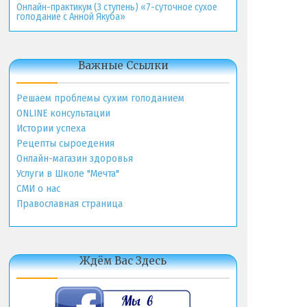
Онлайн-практикум (3 ступень) «7-суточное сухое
голодание с Анной Якуба»
Важные Ссылки
Решаем проблемы сухим голоданием
ONLINE консультации
Истории успеха
Рецепты сыроедения
Онлайн-магазин здоровья
Услуги в Школе "Мечта"
СМИ о нас
Православная страница
Ждём Вас Здесь