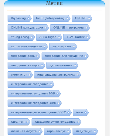
Метки
Dry fasting
for English-speaking
ONLINE
ONLINE-консультации
ONLINE - программы
Young Living
Анна Якуба
ТСМ Голтис
автономия неедение
антипаразит
голодание день
голодание для похудения
голодание женщин
детокс-питание
иммунитет
индивидуальная практика
интервальное голодание
интервальное голодание16/8
интервальное голодание 18/6
интервальноесухое голодание 36/12
йога
карантин
каскадное сухое голодание
квашеная капуста
коронавирус
медитации