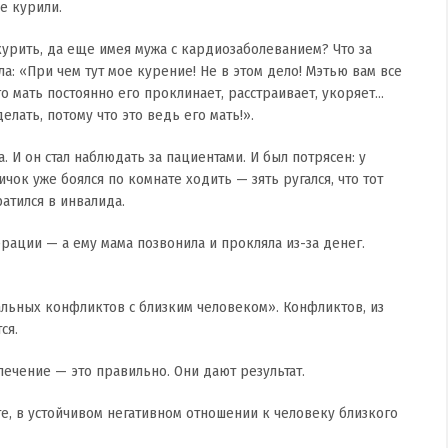
е курили.
курить, да еще имея мужа с кардиозаболеванием? Что за
а: «При чем тут мое курение! Не в этом дело! Мэтью вам все
го мать постоянно его проклинает, расстраивает, укоряет…
елать, потому что это ведь его мать!».
 И он стал наблюдать за пациентами. И был потрясен: у
ичок уже боялся по комнате ходить — зять ругался, что тот
атился в инвалида.
рации — а ему мама позвонила и прокляла из-за денег.
альных конфликтов с близким человеком». Конфликтов, из
ся.
лечение — это правильно. Они дают результат.
е, в устойчивом негативном отношении к человеку близкого