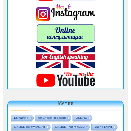
Метки
Dry fasting
for English-speaking
ONLINE
ONLINE-консультации
ONLINE - программы
Young Living