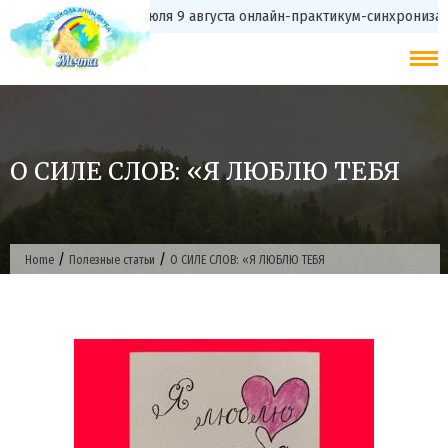
Skip
с 20 июля 9 августа онлайн-практикум-синхрони
to
content
О CИЛЕ СЛOB: «Я ЛЮБЛЮ ТЕБЯ
/
/
Home
Полезные статьи
О CИЛЕ СЛOB: «Я ЛЮБЛЮ ТЕБЯ