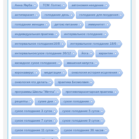
Анна Якуба
ТСМ Голтис
автономия неедение
антипаразит
голодание день
голодание для похудения
голодание женщин
детокс-питание
иммунитет
индивидуальная практика
интервальное голодание
интервальное голодание16/8
интервальное голодание 18/6
интервальноесухое голодание 36/12
йога
карантин
каскадное сухое голодание
квашеная капуста
коронавирус
медитации
онкология история исцеления
онкология что делать
практика Безмолвия
программы Школы "Мечта"
противопаразитарная практика
рецепты
сухие дни
сухое голодание
сухое голодание 3 суток
сухое голодание 5 суток
сухое голодание 7 суток
сухое голодание 9 суток
сухое голодание 11 суток
сухое голодание 36 часов