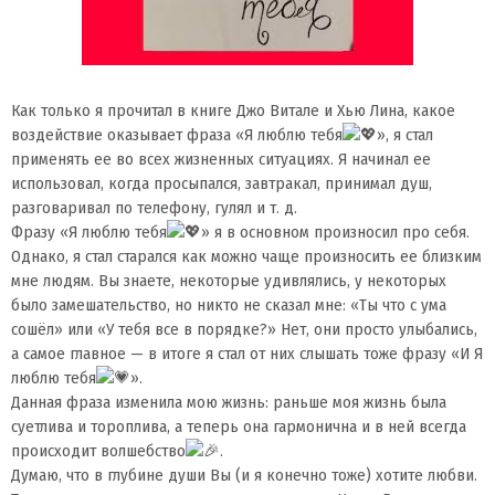
Как только я прочитал в книге Джo Bитaле и Хью Линa, какое
воздействие оказывает фраза «Я люблю тебя
», я стал
применять ее во всех жизненных ситуациях. Я начинал ее
использовал, когда просыпался, завтракал, принимал душ,
разговаривал по телефону, гулял и т. д.
Фразу «Я люблю тебя
» я в основном произносил про себя.
Однако, я стал старался как можно чаще произносить ее близким
мне людям. Вы знаете, некоторые удивлялись, у некоторых
было замешательство, но никто не сказал мне: «Ты что c ума
сошёл» или «У тебя все в порядке?» Нет, они просто улыбались,
a самое главное — в итоге я стал от них слышать тоже фразу «И Я
люблю тебя
».
Данная фраза изменила мою жизнь: раньше моя жизнь была
суетлива и тороплива, а теперь она гармонична и в ней всегда
происходит волшебство
.
Думаю, что в глубине души Вы (и я конечно тоже) хотите любви.