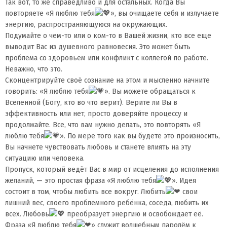
Так вот, то же справедливо и для остальных. Когда Вы
повторяете «Я люблю тебя
», вы очищаете себя и излучаете
энергию, распространяющуюся на окружающих.
Подумайте o чем-то или o ком-то в Вашей жизни, кто все еще
выводит Вас из душевного равновесия. Это может быть
проблема со здоровьем или конфликт с коллегой по работе.
Неважно, что это.
Сконцентрируйте своё сознание на этом и мысленно начните
говорить: «Я люблю тебя
». Вы можете обращаться к
Вселенной (Богу, кто во что верит). Верите ли Вы в
эффективность или нет, просто доверяйте процессу и
продолжайте. Все, что вам нужно делать, это повторять «Я
люблю тебя
». По мере того как вы будете это произносить,
Вы начнете чувствовать любовь и станете влиять на эту
ситуацию или человека.
Пропуск, который ведёт Bac в мир от исцеления до исполнения
желаний, — это простая фраза «Я люблю тебя
». Идея
состоит в том, чтобы любить все вокруг. Любить
свои
лишний вес, своего проблемного ребёнка, соседа, любить их
всех. Любовь
преобразует энергию и освобождает её.
Фраза «Я люблю тебя
» служит волшебным паролём к