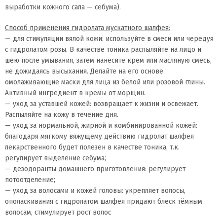
выработки кожного сала — себума).
Способ применения гидролата мускатного шалфея:
— для стимуляции вялой кожи: используйте в смеси или чередуя
с гидролатом розы. В качестве тоника распыляйте на лицо и
шею после умывания, затем нанесите крем или масляную смесь,
не дожидаясь высыхания. Делайте на его основе
омолаживающие маски для лица из белой или розовой глины.
Активный ингредиент в кремы от морщин.
— уход за уставшей кожей: возвращает к жизни и освежает.
Распыляйте на кожу в течение дня.
— уход за нормальной, жирной и комбинированной кожей:
благодаря мягкому вяжущему действию гидролат шалфея
лекарственного будет полезен в качестве тоника, т.к.
регулирует выделение себума;
— дезодоранты домашнего приготовления: регулирует
потоотделение;
— уход за волосами и кожей головы: укрепляет волосы,
ополаскивания с гидролатом шалфея придают блеск тёмным
волосам, стимулирует рост волос