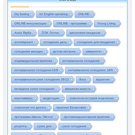
Dry fasting
for English-speaking
ONLINE
ONLINE-консультации
ONLINE - программы
Young Living
Анна Якуба
ТСМ Голтис
автономия неедение
антипаразит
голодание день
голодание для похудения
голодание женщин
детокс-питание
иммунитет
индивидуальная практика
интервальное голодание
интервальное голодание16/8
интервальное голодание 18/6
интервальноесухое голодание 36/12
йога
карантин
каскадное сухое голодание
квашеная капуста
коронавирус
медитации
онкология история исцеления
онкология что делать
практика Безмолвия
программы Школы "Мечта"
противопаразитарная практика
рецепты
сухие дни
сухое голодание