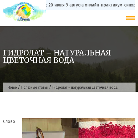
Skip
с 20 июля 9 августа онлайн-практикум-синхрониз
to
content
ГИДРОЛАТ – НАТУРАЛЬНАЯ
ЦВЕТОЧНАЯ ВОДА
/
/
Home
Полезные статьи
Гидролат – натуральная цветочная вода
Слово