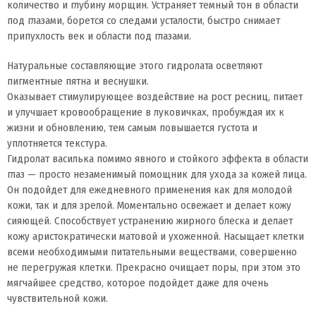
количество и глубину морщин. Устраняет темный тон в области
под глазами, борется со следами усталости, быстро снимает
припухлость век и области под глазами.
Натуральные составляющие этого гидролата осветляют
пигментные пятна и веснушки.
Оказывает стимулирующее воздействие на рост ресниц, питает
и улучшает кровообращение в луковичках, пробуждая их к
жизни и обновлению, тем самым повышается густота и
уплотняется текстура.
Гидролат василька помимо явного и стойкого эффекта в области
глаз — просто незаменимый помощник для ухода за кожей лица.
Он подойдет для ежедневного применения как для молодой
кожи, так и для зрелой. Моментально освежает и делает кожу
сияющей. Способствует устранению жирного блеска и делает
кожу аристократически матовой и ухоженной. Насыщает клетки
всеми необходимыми питательными веществами, совершенно
не перегружая клетки. Прекрасно очищает поры, при этом это
мягчайшее средство, которое подойдет даже для очень
чувствительной кожи.