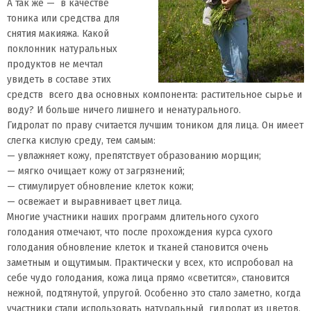
А так же — в качестве
тоника или средства для
снятия макияжа. Какой
поклонник натуральных
продуктов не мечтал
увидеть в составе этих
средств всего два основных компонента: растительное сырье и
воду? И больше ничего лишнего и ненатурального.
Гидролат по праву считается лучшим тоником для лица. Он имеет
слегка кислую среду, тем самым:
— увлажняет кожу, препятствует образованию морщин;
— мягко очищает кожу от загрязнений;
— стимулирует обновление клеток кожи;
— освежает и выравнивает цвет лица.
Многие участники наших программ длительного сухого
голодания отмечают, что после прохождения курса сухого
голодания обновление клеток и тканей становится очень
заметным и ощутимым. Практически у всех, кто испробовал на
себе чудо голодания, кожа лица прямо «светится», становится
нежной, подтянутой, упругой. Особенно это стало заметно, когда
участники стали использовать натуральный гидролат из цветов.