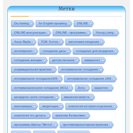
Метки
Dry fasting
for English-speaking
ONLINE
ONLINE-консультации
ONLINE - программы
Young Living
Анна Якуба
ТСМ Голтис
автономия неедение
антипаразит
голодание день
голодание для похудения
голодание женщин
детокс-питание
иммунитет
индивидуальная практика
интервальное голодание
интервальное голодание16/8
интервальное голодание 18/6
интервальноесухое голодание 36/12
йога
карантин
каскадное сухое голодание
квашеная капуста
коронавирус
медитации
онкология история исцеления
онкология что делать
практика Безмолвия
программы Школы "Мечта"
противопаразитарная практика