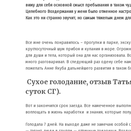
вижу для себя основной смысл пребывания в таком чу
Целебного Воздержания у меня было отменное настро
Как это ни странно звучит, но самым тяжелым днем для
Все мне очень понравилось – прогулки в парке, экск
круглосуточный шум прибоя и купания в море. Огром
для души и тела, который она для нас организовала.
много разговаривал. В следующий раз одену себе нам
пожелать Анне Якуба дальнейшего развития в таком б
Сухое голодание, отзыв Татья
суток СГ).
Вот и закончился срок заезда. Все намеченное выпол
воплощать в жизнь наработки и знания, которые пол
Голодала 7 дней. На выходе даже не замечаю особой с
— талант, люди в группе — отличные товарищи. Воздух