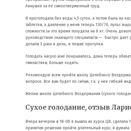
Аннушке за ее самоотверженный труд.
Я проголодала без воды 4,5 суток, а потом была на ка
таблетки, а давление у меня теперь 130/70, пульс выр
сложности за это время похудела на 8 кг. Очень дово
руководством знающего специалиста — быстро дает ре
делали 3 раза в день, и пешие прогулки.
Голодать насухо мне понравилось, дома теперь обяза
гимнастики, больше ходить.
Рекомендую всем пройти школу Целебного Воздержани
вопросе. Все вам будет по силам, т.к. у нее гибкий 
Желаю школе Целебного Воздержания (сухого голодани
Сухое голодание, отзыв Ларисы,
Вчера вечером в 18-00 я вышла из курса ЦВ, сделала 1
принятия решения пройти длительный курс, я думала вс