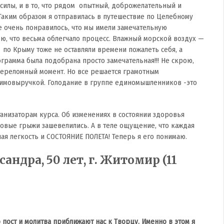
 силы, и в то, что рядом опытный, доброжелательный и
 Таким образом я отправилась в путешествие по Целебному
е очень понравилось, что мы имели замечательную
ю, что весьма облегчало процесс. Влажный морской воздух —
и по Крыму тоже не оставляли времени пожалеть себя, а
амма была подобрана просто замечательная!!! Не скрою,
 переломный момент. Но все решается грамотным
имовыручкой. Голодание в группе единомышленников -это
ганизаторам курса. Об изменениях в состоянии здоровья
ковые грыжи зашевелились. А в теле ощущение, что каждая
ая легкость и СОСТОЯНИЕ ПОЛЕТА! Теперь я его понимаю.
андра, 50 лет, г. Житомир (11
о пост и молитва приближают нас к Творцу. Именно в этом я