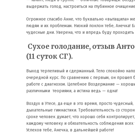
выдержать голод, настроиться на глубинное очищение
Огромное спасибо Анне, что буквально «вытащила» мен
людям и их проблемам. Низкий поклон тебе, Анечка! Б
чудесные дни. Уверена, что и впредь буду проходить
Сухое голодание, отзыв Анто
(11 суток СГ).
Выход терпеливый и сдержанный. Тело спокойно напол
очередной курс. По сравнению с первым, он прошел б
работе с диагнозом. Целебное Воздержание — хороши
различными теориями, а истина ведь — одна!
Воздух в Утесе, да еще в это время, просто чудесный
дыхательные гимнастики. Требовательность со сторон
сроке человек думает, что хорошо себя контролируе
каждому человеку и обязательность соблюдения всех 
Успехов тебе, Анечка, в дальнейшей работе!