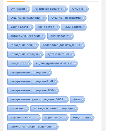
Dry fasting
for English-speaking
ONLINE
ONLINE-консультации
ONLINE - программы
Young Living
Анна Якуба
ТСМ Голтис
автономия неедение
антипаразит
голодание день
голодание для похудения
голодание женщин
детокс-питание
иммунитет
индивидуальная практика
интервальное голодание
интервальное голодание16/8
интервальное голодание 18/6
интервальноесухое голодание 36/12
йога
карантин
каскадное сухое голодание
квашеная капуста
коронавирус
медитации
онкология история исцеления