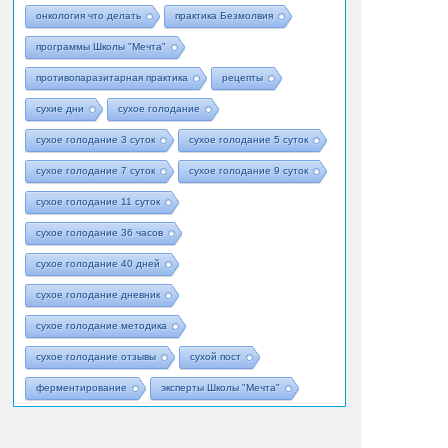
онкология что делать
практика Безмолвия
программы Школы "Мечта"
противопаразитарная практика
рецепты
сухие дни
сухое голодание
сухое голодание 3 суток
сухое голодание 5 суток
сухое голодание 7 суток
сухое голодание 9 суток
сухое голодание 11 суток
сухое голодание 36 часов
сухое голодание 40 дней
сухое голодание дневник
сухое голодание методика
сухое голодание отзывы
сухой пост
ферментирование
эксперты Школы "Мечта"