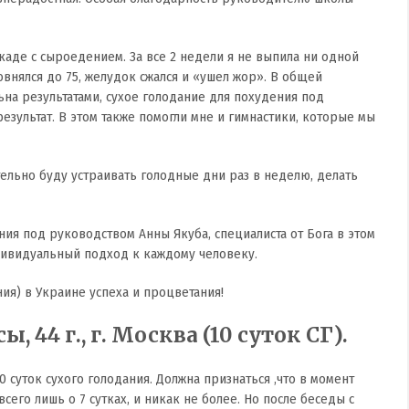
скаде с сыроедением. За все 2 недели я не выпила ни одной
овнялся до 75, желудок сжался и «ушел жор». В общей
льна результатами, сухое голодание для похудения под
зультат. В этом также помогли мне и гимнастики, которые мы
тельно буду устраивать голодные дни раз в неделю, делать
я под руководством Анны Якуба, специалиста от Бога в этом
индивидуальный подход к каждому человеку.
я) в Украине успеха и процветания!
 44 г., г. Москва (10 суток СГ).
0 суток сухого голодания. Должна признаться ,что в момент
его лишь о 7 сутках, и никак не более. Но после беседы с