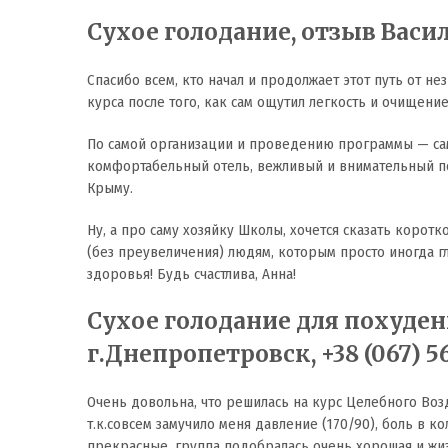
Сухое голодание, отзыв Василия
Спасибо всем, кто начал и продолжает этот путь от н
курса после того, как сам ощутил легкость и очищение
По самой организации и проведению программы — сам
комфортабельный отель, вежливый и внимательный пер
Крыму.
Ну, а про саму хозяйку Школы, хочется сказать коротк
(без преувеличения) людям, которым просто иногда гл
здоровья! Будь счастлива, Анна!
Сухое голодание для похудени
г.Днепропетровск, +38 (067) 5
Очень довольна, что решилась на курс Целебного Воз
т.к.совсем замучило меня давление (170/90), боль в к
прекрасные, группа подобралась очень хорошая и жи