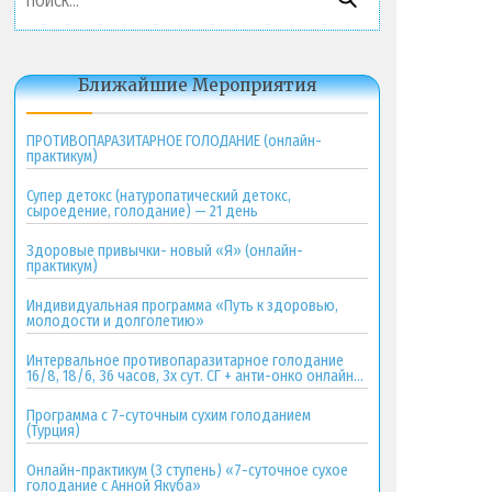
Ближайшие Мероприятия
ПРОТИВОПАРАЗИТАРНОЕ ГОЛОДАНИЕ (онлайн-
практикум)
Супер детокс (натуропатический детокс,
сыроедение, голодание) — 21 день
Здоровые привычки- новый «Я» (онлайн-
практикум)
Индивидуальная программа «Путь к здоровью,
молодости и долголетию»
Интервальное противопаразитарное голодание
16/8, 18/6, 36 часов, 3х сут. СГ + анти-онко онлайн-
практикум
Программа с 7-суточным сухим голоданием
(Турция)
Онлайн-практикум (3 ступень) «7-суточное сухое
голодание с Анной Якуба»