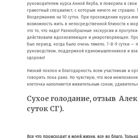
руководителем курса Анной Якуба, я поверила в свои
грамотный специалист, с которым ничего не страшно.
Воздержанию на 10 суток. При прохождении курса мн
возможность жить в непосредственной близости к мор
это то, что надо! Разнообразные экскурсии и прогулк
действовали вдохновляющее и умиротворяющее. Прогр
был период, когда было очень тяжело. 7-8-9 сутки —
руководством, поддержкой единомышленников и вза
здорово!
Низкий поклон и благодарность всем участникам и ор
говорить пока рано. Но чувствую, что мои межпозвон
клеточка наполняется живительным соком, удивительн
Сухое голодание, отзыв
Алекс
суток СГ).
Все что происходит в моей жизни, все во благо. Тольк