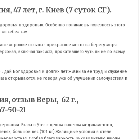
, 47 лет, г. Киев (7 суток СГ).
ездоровья к здоровью. Особенно понимаешь полезность этого
 «в себе» сам.
ые хорошие отзывы : прекрасное место на берегу моря,
сонал, включая таксиста, прокатившего чуть ли не по всему
о : дай Бог здоровья и долгих лет жизни за ее труд и служение
аза открываются, не говоря уже об улучшении самочувствия и
я, отзыв Веры, 62 г.,
67-50-21
держания. Ехала в Утес с целым пакетом медикаментов,
оленях, большой вес (101 кг).Жилищные условия в отеле
знерадостная. Особая благодарность руководителю школы