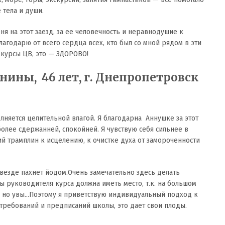
 тела и души.
я на этот заезд, за ее человечность и неравнодушие к
лагодарю от всего сердца всех, кто был со мной рядом в эти
 курсы ЦВ, это — ЗДОРОВО!
нины, 46 лет, г. Днепропетровск
няется целительной влагой. Я благодарна Аннушке за этот
олее сдержанней, спокойней. Я чувствую себя сильнее в
й трамплин к исцелению, к очистке духа от замороченности
, везде пахнет йодом.Очень замечательно здесь делать
ы руководителя курса должна иметь место, т.к. на большом
т, но увы…Поэтому я приветствую индивидуальный подход к
требований и предписаний школы, это дает свои плоды.