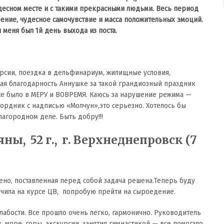
десном месте и с такими прекрасными людьми. Весь период
ение, чудесное самочувствие и масса положительных эмоций.
 меня был 1й день выхода из поста.
урсии, поездка в дельфинариум, жилищные условия,
ная благодарность Аннушке за такой грандиозный праздник
 Все было в МЕРУ и ВОВРЕМЯ. Каюсь за нарушение режима —
ордник с надписью «Молчун»,это серьезно. Хотелось бы
лагородном деле. Быть добру!!!
ны, 52 г., г. Верхнеднепровск (7
нено, поставленная перед собой задача решена.Теперь буду
учила на курсе ЦВ, попробую прейти на сыроедение.
лабости. Все прошло очень легко, гармонично. Руководитель
, море, горы, экскурсии, занятия гимнастикой — все помогало