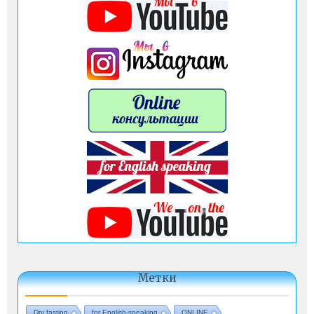
Метки
Dry fasting
for English-speaking
ONLINE