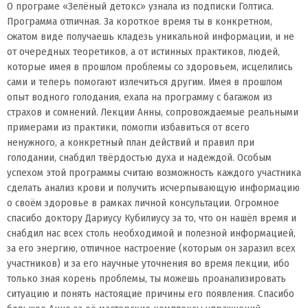
О програме «Зелёный детокс» узнала из подписки Голтиса.
Программа отличная. За короткое время ты в конкретном,
сжатом виде получаешь кладезь уникальной информации, и не
от очередных теоретиков, а от истинных практиков, людей,
которые имея в прошлом проблемы со здоровьем, исцелились
сами и теперь помогают излечиться другим. Имея в прошлом
опыт водного голодания, ехала на программу с багажом из
страхов и сомнений. Лекции Анны, сопровождаемые реальными
примерами из практики, помогли избавиться от всего
ненужного, а конкретный план действий и правил при
голодании, снабдил твёрдостью духа и надеждой. Особым
успехом этой программы считаю возможность каждого участника
сделать анализ крови и получить исчерпывающую информацию
о своём здоровье в рамках личной консультации. Огромное
спасибо доктору Дариусу Кубилиусу за то, что он нашёл время и
снабдил нас всех столь необходимой и полезной информацией,
за его энергию, отличное настроение (которым он заразил всех
участников) и за его научные уточнения во время лекции, ибо
только зная корень проблемы, ты можешь проанализировать
ситуацию и понять настоящие причины его появления. Спасибо