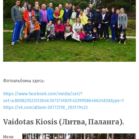
Фотоальбомы здесь:
https://www.facebook.com/media/set/?
set=a.800823523313046.1073741829.453995864662482&type=1
https://vk.com/album-20772118_203179422
Vaidotas Kiosis (Литва, Паланга).
Меня