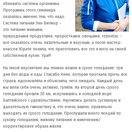
обновить системы организма.
Программа этого семинара
оказалась именно тем, что надо.
Система питания Энн Вигмор –
это питание живыми,
природными продуктами, проростками, овощами, rejuvelac –
все оказалось очень питательным и вкусным, а после мастер-
классов Юрате поняла, что приготовить все это я могу на своей
собственной кухне. Ура!!!
На такой вкуснятине мы плавно вошли в сухое голодание: три
дня без воды и еды. Спасибо Анне, которая прогнала прочь все
страхи, вдохновляла и объясняла, чего ожидать. Каждый день
мы вели себя очень активно, гуляли. На второй день сухого
голодания прошли 20 км, искупавшись в холодной воде
Балтийского с удовольствием. Научились делать суставную и
дыхательную гимнастику и, что очень важно, правильно
выходить из сухого голодания. Прослушали много лекций по
сухому голоданию, живому питанию и изменению/
корректировке образа жизни.