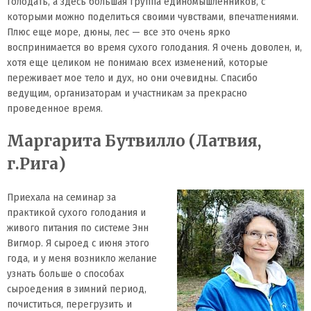
голодать, а здесь большая группа единомышленников, с
которыми можно поделиться своими чувствами, впечатлениями.
Плюс еще море, дюны, лес — все это очень ярко
воспринимается во время сухого голодания. Я очень доволен, и,
хотя еще целиком не понимаю всех изменений, которые
переживает мое тело и дух, но они очевидны. Спасибо
ведущим, организаторам и участникам за прекрасно
проведенное время.
Маргарита Бутвилло (Латвия,
г.Рига)
Приехала на семинар за
практикой сухого голодания и
живого питания по системе Энн
Вигмор. Я сыроед с июня этого
года, и у меня возникло желание
узнать больше о способах
сыроедения в зимний период,
почиститься, перегрузить и