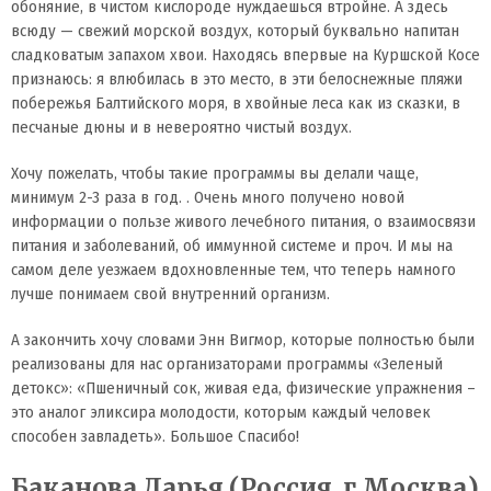
обоняние, в чистом кислороде нуждаешься втройне. А здесь
всюду — свежий морской воздух, который буквально напитан
сладковатым запахом хвои. Находясь впервые на Куршской Косе
признаюсь: я влюбилась в это место, в эти белоснежные пляжи
побережья Балтийского моря, в хвойные леса как из сказки, в
песчаные дюны и в невероятно чистый воздух.
Хочу пожелать, чтобы такие программы вы делали чаще,
минимум 2-3 раза в год. . Очень много получено новой
информации о пользе живого лечебного питания, о взаимосвязи
питания и заболеваний, об иммунной системе и проч. И мы на
самом деле уезжаем вдохновленные тем, что теперь намного
лучше понимаем свой внутренний организм.
А закончить хочу словами Энн Вигмор, которые полностью были
реализованы для нас организаторами программы «Зеленый
детокс»: «Пшеничный сок, живая еда, физические упражнения –
это аналог эликсира молодости, которым каждый человек
способен завладеть». Большое Спасибо!
Баканова Дарья (Россия, г.Москва)