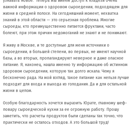
узнавать новое. Теперь мы имеем доступ к кладези очень
важной информации о здоровом сыроедении, подходящем для
жизни в средней полосе. На сегодняшний момент, нехватка
знаний в этой области — это серьезная проблема. Многие
сыроеды, кто преимущественно питается фруктами, часто
болеют, при этом причин недомоганий не знают и не понимают.
Я живу в Москве, и те доступные для меня источники о
сыроедении, в большей степени, во первых, не имеют научной
базы, а во вторых, пропагандируют неверное и даже опасное
питание. Я, наконец, нашла именно ту информацию об истинном
здоровом сыроедении, которую так долго искала. Чему я
бесконечно рада. На мой взгляд, такое питание как нельзя лучше
подходит для входа и выхода из голодания. Да и для остальной
жизни в целом.
Особую благодарность хочется выразить Юрате, главному шеф-
повару сыроедческой кухни за ее огромную работу. Прошу
заметить, что расчеты продуктов были сделаны так точно, что
практически не осталось отходов. А это большой труд!