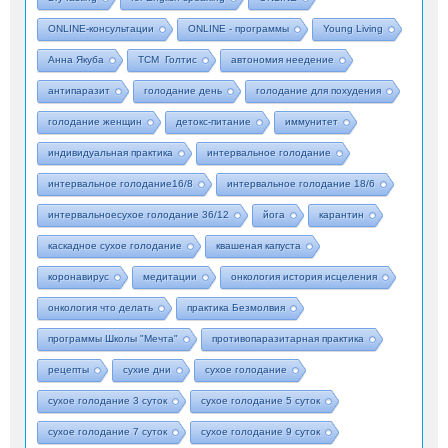
ONLINE-консультации
ONLINE - программы
Young Living
Анна Якуба
ТСМ Голтис
автономия неедение
антипаразит
голодание день
голодание для похудения
голодание женщин
детокс-питание
иммунитет
индивидуальная практика
интервальное голодание
интервальное голодание16/8
интервальное голодание 18/6
интервальноесухое голодание 36/12
йога
карантин
каскадное сухое голодание
квашеная капуста
коронавирус
медитации
онкология история исцеления
онкология что делать
практика Безмолвия
программы Школы "Мечта"
противопаразитарная практика
рецепты
сухие дни
сухое голодание
сухое голодание 3 суток
сухое голодание 5 суток
сухое голодание 7 суток
сухое голодание 9 суток