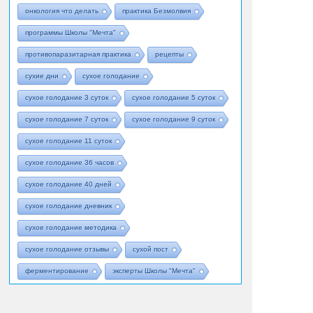
онкология что делать
практика Безмолвия
программы Школы "Мечта"
противопаразитарная практика
рецепты
сухие дни
сухое голодание
сухое голодание 3 суток
сухое голодание 5 суток
сухое голодание 7 суток
сухое голодание 9 суток
сухое голодание 11 суток
сухое голодание 36 часов
сухое голодание 40 дней
сухое голодание дневник
сухое голодание методика
сухое голодание отзывы
сухой пост
ферментирование
эксперты Школы "Мечта"