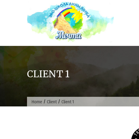
Skip
to
content
CLIENT 1
/
/
Home
Client
Client 1