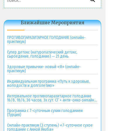
Ближайшие Мероприятия
ПРОТИВОПАРАЗИТАРНОЕ ГОЛОДАНИЕ (онлайн-
практикум)
Супер детокс (натуропатический детокс,
сыроедение, голодание) — 21 день
Здоровые привычки- новый «Я» (онлайн-
практикум)
Индивидуальная программа «Путь к здоровью,
молодости и долголетию»
Интервальное противопаразитарное голодание
16/8, 18/6, 36 часов, 3х сут. СГ + анти-онко онлайн-
практикум
Программа с 7-суточным сухим голоданием
(Турция)
Онлайн-практикум (3 ступень) «7-суточное сухое
голодание с Анной Якуба»