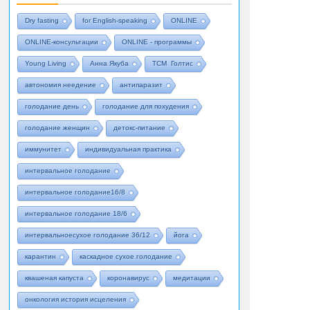
Dry fasting
for English-speaking
ONLINE
ONLINE-консультации
ONLINE - программы
Young Living
Анна Якуба
ТСМ Голтис
автономия неедение
антипаразит
голодание день
голодание для похудения
голодание женщин
детокс-питание
иммунитет
индивидуальная практика
интервальное голодание
интервальное голодание16/8
интервальное голодание 18/6
интервальноесухое голодание 36/12
йога
карантин
каскадное сухое голодание
квашеная капуста
коронавирус
медитации
онкология история исцеления