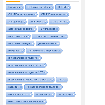
Dry fasting
for English-speaking
ONLINE
ONLINE-консультации
ONLINE - программы
Young Living
Анна Якуба
ТСМ Голтис
автономия неедение
антипаразит
голодание день
голодание для похудения
голодание женщин
детокс-питание
иммунитет
индивидуальная практика
интервальное голодание
интервальное голодание16/8
интервальное голодание 18/6
интервальноесухое голодание 36/12
йога
карантин
каскадное сухое голодание
квашеная капуста
коронавирус
медитации
онкология история исцеления