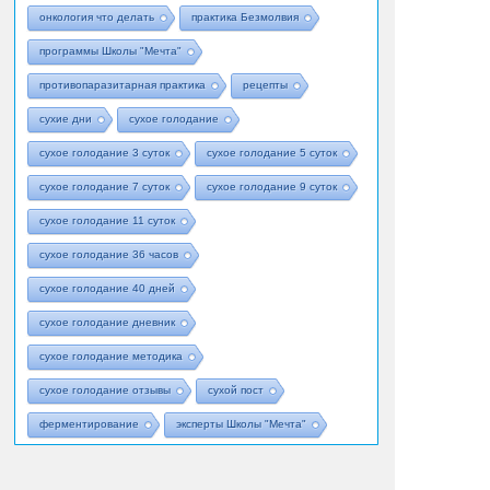
онкология что делать
практика Безмолвия
программы Школы "Мечта"
противопаразитарная практика
рецепты
сухие дни
сухое голодание
сухое голодание 3 суток
сухое голодание 5 суток
сухое голодание 7 суток
сухое голодание 9 суток
сухое голодание 11 суток
сухое голодание 36 часов
сухое голодание 40 дней
сухое голодание дневник
сухое голодание методика
сухое голодание отзывы
сухой пост
ферментирование
эксперты Школы "Мечта"