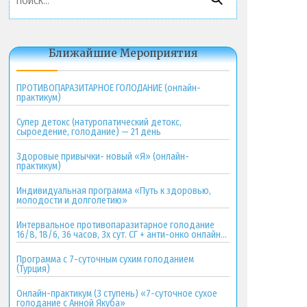
Ближайшие Мероприятия
ПРОТИВОПАРАЗИТАРНОЕ ГОЛОДАНИЕ (онлайн-
практикум)
Супер детокс (натуропатический детокс,
сыроедение, голодание) — 21 день
Здоровые привычки- новый «Я» (онлайн-
практикум)
Индивидуальная программа «Путь к здоровью,
молодости и долголетию»
Интервальное противопаразитарное голодание
16/8, 18/6, 36 часов, 3х сут. СГ + анти-онко онлайн-
практикум
Программа с 7-суточным сухим голоданием
(Турция)
Онлайн-практикум (3 ступень) «7-суточное сухое
голодание с Анной Якуба»