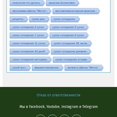
онкология что делать
практика Безмолвия
программы Школы "Мечта"
противопаразитарная практика
рецепты
сухие дни
сухое голодание
сухое голодание 3 суток
сухое голодание 5 суток
сухое голодание 7 суток
сухое голодание 9 суток
сухое голодание 11 суток
сухое голодание 36 часов
сухое голодание 40 дней
сухое голодание дневник
сухое голодание методика
сухое голодание отзывы
сухой пост
ферментирование
эксперты Школы "Мечта"
Отказ от ответственности
Мы в Facebook, Youtube, Instagram и Telegram