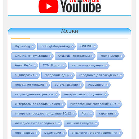
Метки
Dry fasting
for English-speaking
ONLINE
ONLINE-консультации
ONLINE - программы
Young Living
Анна Якуба
ТСМ Голтис
автономия неедение
антипаразит
голодание день
голодание для похудения
голодание женщин
детокс-питание
иммунитет
индивидуальная практика
интервальное голодание
интервальное голодание16/8
интервальное голодание 18/6
интервальноесухое голодание 36/12
йога
карантин
каскадное сухое голодание
квашеная капуста
коронавирус
медитации
онкология история исцеления